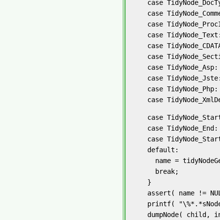
    case TidyNode_DocT
    case TidyNode_Comm
    case TidyNode_Proc
    case TidyNode_Text
    case TidyNode_CDAT
    case TidyNode_Sect
    case TidyNode_Asp:
    case TidyNode_Jste
    case TidyNode_Php:
    case TidyNode_XmlD
    case TidyNode_Start
    case TidyNode_End:

    case TidyNode_Start
    default:

      name = tidyNodeGe
      break;

    }

    assert( name != NUL
    printf( "\%*.*sNod
    dumpNode( child, in