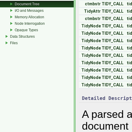
ctmbstr
TIDY_CALL
ti
Document Tree
I/O and Messages
TidyAttr
TIDY_CALL
ti
Memory Allocation
ctmbstr
TIDY_CALL
ti
Node Interrogation
TidyNode
TIDY_CALL
ti
Opaque Types
TidyNode
TIDY_CALL
ti
Data Structures
TidyNode
TIDY_CALL
ti
Files
TidyNode
TIDY_CALL
ti
TidyNode
TIDY_CALL
ti
TidyNode
TIDY_CALL
ti
TidyNode
TIDY_CALL
ti
TidyNode
TIDY_CALL
ti
TidyNode
TIDY_CALL
ti
Detailed Descript
A parsed a
document i