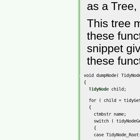
as a Tree
This tree 
these func
snippet gi
these func
void dumpNode( TidyNode
{

TidyNode
 child;
  for ( child = tidyGe
  {

    ctmbstr name;

    switch ( tidyNodeGe
    {

    case TidyNode_Root