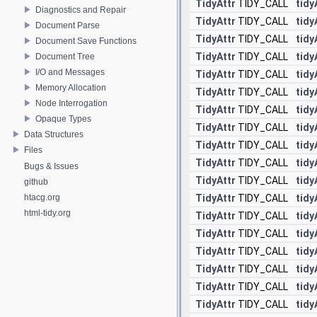
TidyAttr
TIDY_CALL
tid
Diagnostics and Repair
TidyAttr
TIDY_CALL
tid
Document Parse
TidyAttr
TIDY_CALL
tidy
Document Save Functions
TidyAttr
TIDY_CALL
tid
Document Tree
I/O and Messages
TidyAttr
TIDY_CALL
tidy
Memory Allocation
TidyAttr
TIDY_CALL
tid
Node Interrogation
TidyAttr
TIDY_CALL
tidy
Opaque Types
TidyAttr
TIDY_CALL
tidy
Data Structures
TidyAttr
TIDY_CALL
tid
Files
TidyAttr
TIDY_CALL
tid
Bugs & Issues
TidyAttr
TIDY_CALL
tidy
github
htacg.org
TidyAttr
TIDY_CALL
tid
html-tidy.org
TidyAttr
TIDY_CALL
tid
TidyAttr
TIDY_CALL
tid
TidyAttr
TIDY_CALL
tid
TidyAttr
TIDY_CALL
tid
TidyAttr
TIDY_CALL
tid
TidyAttr
TIDY_CALL
tid