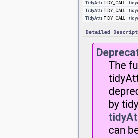
TidyAttr
TIDY_CALL
tidy
TidyAttr
TIDY_CALL
tid
TidyAttr
TIDY_CALL
tid
Detailed Descript
Depreca
The fu
tidyAt
depre
by tid
tidyAt
can be