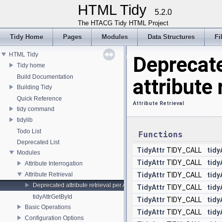
HTML Tidy
5.2.0
The HTACG Tidy HTML Project
Tidy Home
Pages
Modules
Data Structures
Fi
HTML Tidy
Deprecat
Tidy home
Build Documentation
attribute 
Building Tidy
Quick Reference
Attribute Retrieval
tidy command
tidylib
Todo List
Functions
Deprecated List
TidyAttr
TIDY_CALL
tid
Modules
TidyAttr
TIDY_CALL
tidy
Attribute Interrogation
Attribute Retrieval
TidyAttr
TIDY_CALL
tidy
Deprecated attribute retrieval per AttrId
TidyAttr
TIDY_CALL
tid
tidyAttrGetById
TidyAttr
TIDY_CALL
tid
Basic Operations
TidyAttr
TIDY_CALL
tid
Configuration Options